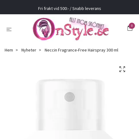
Fri frakt vid 500:- / Snabb leverans
0
Hem
Nyheter
Neccin Fragrance-Free Hairspray 300 ml