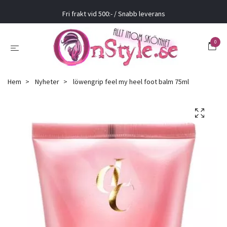
Fri frakt vid 500:- / Snabb leverans
0
Hem
Nyheter
löwengrip feel my heel foot balm 75ml