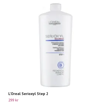
L'Oreal Serioxyl Step 2
K
299 kr
5