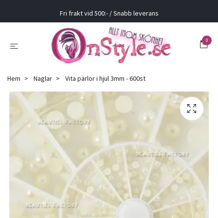
Fri frakt vid 500:- / Snabb leverans
0
Hem
Naglar
Vita pärlor i hjul 3mm - 600st