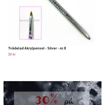
Tvådelad Akrylpensel - Silver - nr.8
B
30 kr
7