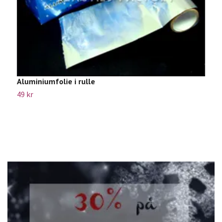
Aluminiumfolie i rulle
49 kr
S
5