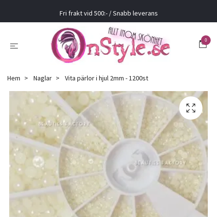
Fri frakt vid 500:- / Snabb leverans
0
Hem
Naglar
Vita pärlor i hjul 2mm - 1200st