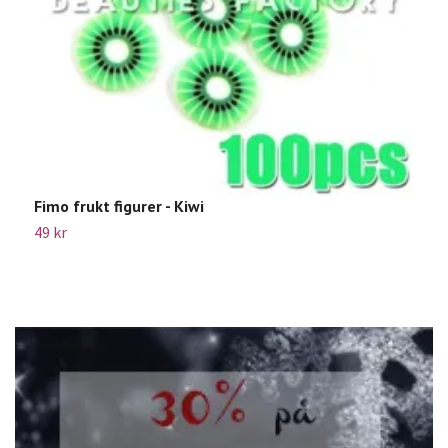
Fimo frukt figurer - Kiwi
5
49 kr
Sl