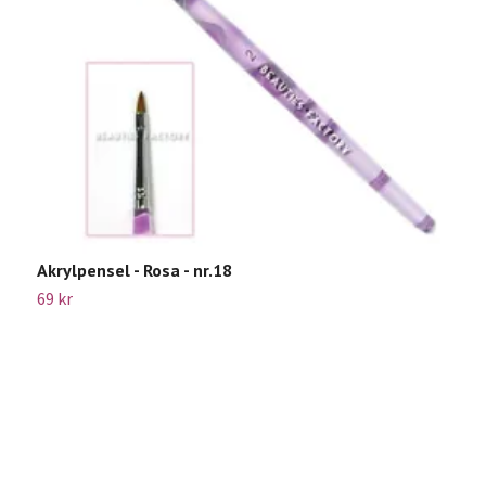
Akrylpensel - Rosa - nr.18
3
69 kr
1