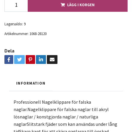
LÄGG I KORGEN
Lagersaldo:
9
Artikelnummer:
1068-28120
Dela
INFORMATION
Professionell Nagelklippare för falska
naglar.Nagelklippare för falska naglar till akryl
lösnaglar / konstgjorda naglar / naturliga
naglarSlitstark fjäder som kan användas under lång
tidSkarp kant för att skära naglarna till önskad