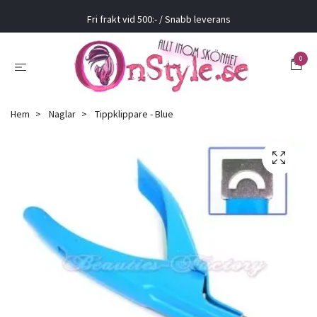
Fri frakt vid 500:- / Snabb leverans
0
Hem
Naglar
Tippklippare - Blue