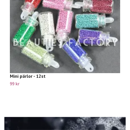
Mini pärlor - 12st
S
99 kr
2