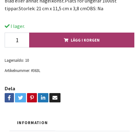
blad eller annat nagelkonst.Plats för ungefär 1000st
tippar.Storlek: 21 cm x 11,5 cm x 3,8 cmOBS: Na
I lager.
LÄGG I KORGEN
Lagersaldo:
10
Artikelnummer:
#363L
Dela
INFORMATION