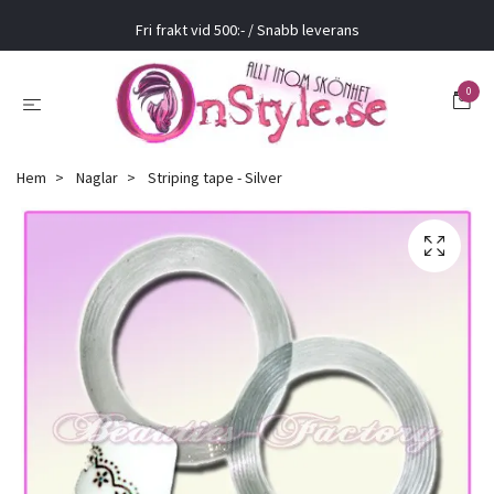
Fri frakt vid 500:- / Snabb leverans
0
Hem
Naglar
Striping tape - Silver