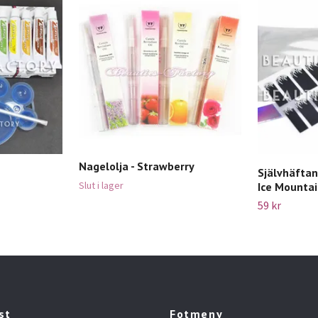
Nagelolja - Strawberry
Självhäftand
Slut i lager
Ice Mounta
59 kr
st
Fotmeny