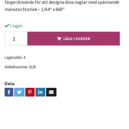
färger.Används för att designa dina naglar med spännande
mönster.Storlek ~ 1/64" x 660"
I lager.
LÄGG I KORGEN
Lagersaldo:
4
Artikelnummer:
512F
Dela