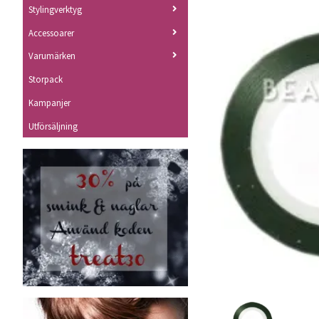
Stylingverktyg
Accessoarer
Varumärken
Storpack
Kampanjer
Utförsäljning