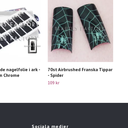
e nagelfolie i ark -
70st Airbrushed Franska Tippar
100
in Chrome
- Spider
129 
109 kr
Sociala medier