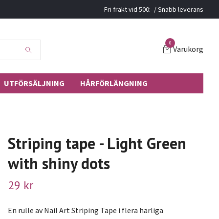
Fri frakt vid 500:- / Snabb leverans
0
Varukorg
UTFÖRSÄLJNING
HÅRFÖRLÄNGNING
Striping tape - Light Green
with shiny dots
29 kr
En rulle av Nail Art Striping Tape i flera härliga