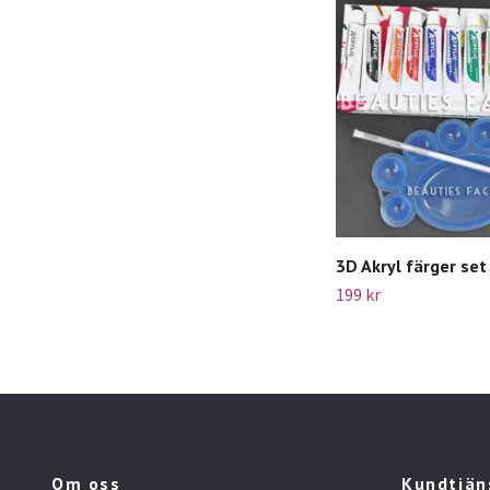
3D Akryl färger set
199 kr
Om oss
Kundtjän