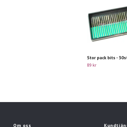
Stor pack bits - 30s
89 kr
Om oss
Kundtjän