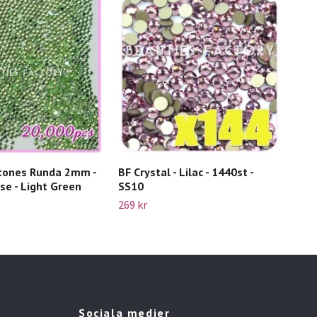
tones Runda 2mm -
BF Crystal - Lilac - 1440st -
70s
e - Light Green
SS10
- Pi
269 kr
109 
Sociala medier