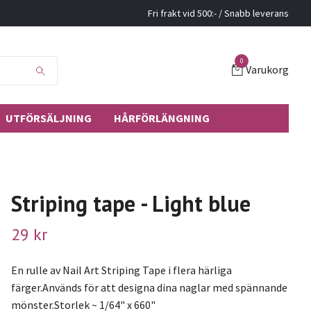
Fri frakt vid 500:- / Snabb leverans
0
Varukorg
UTFÖRSÄLJNING
HÅRFÖRLÄNGNING
Striping tape - Light blue
29 kr
En rulle av Nail Art Striping Tape i flera härliga
färger.Används för att designa dina naglar med spännande
mönster.Storlek ~ 1/64" x 660"