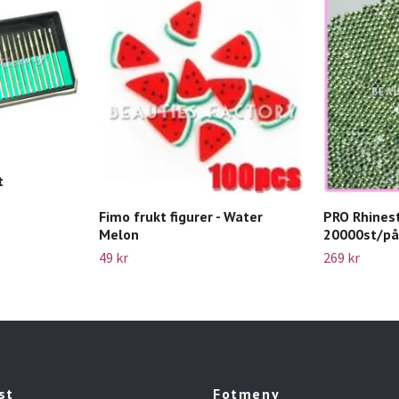
t
Fimo frukt figurer - Water
PRO Rhines
Melon
20000st/pås
49 kr
269 kr
st
Fotmeny