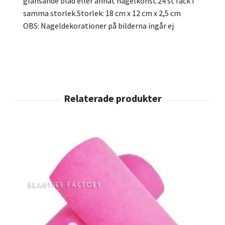
glänsande blad eller annat nagelkonst.24 st fack i
samma storlek.Storlek: 18 cm x 12 cm x 2,5 cm
OBS: Nageldekorationer på bilderna ingår ej