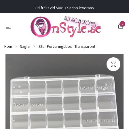
Fri frakt vid 500:- / Snabb leverans
0
Hem
Naglar
Stor Förvaringsbox - Transparent