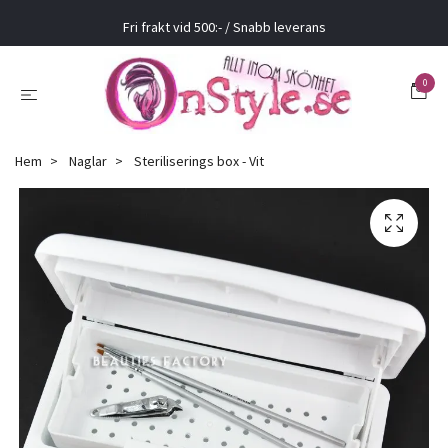
Fri frakt vid 500:- / Snabb leverans
0
Hem
Naglar
Steriliserings box - Vit