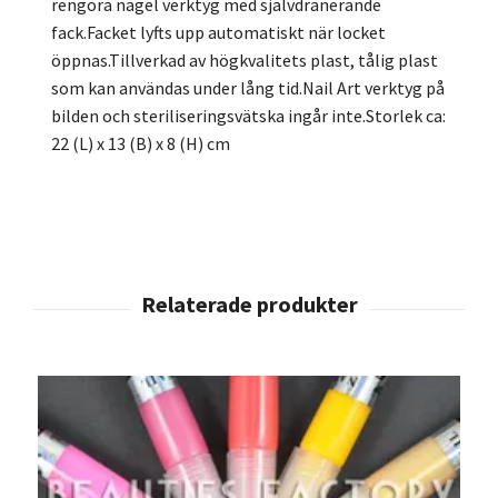
rengöra nagel verktyg med självdränerande
fack.Facket lyfts upp automatiskt när locket
öppnas.Tillverkad av högkvalitets plast, tålig plast
som kan användas under lång tid.Nail Art verktyg på
bilden och steriliseringsvätska ingår inte.Storlek ca:
22 (L) x 13 (B) x 8 (H) cm