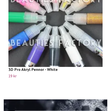
3D Pro Akryl Pennor - White
"
19 kr
1