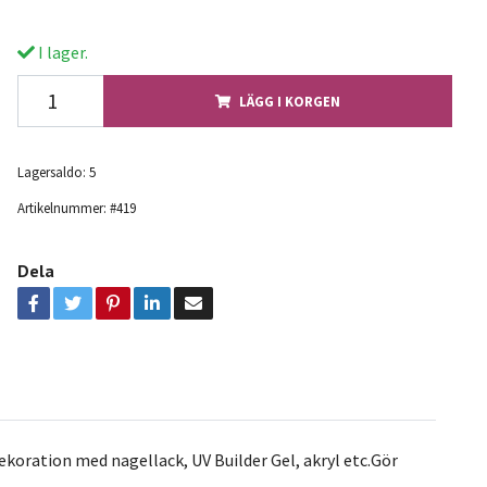
I lager.
LÄGG I KORGEN
Lagersaldo:
5
Artikelnummer:
#419
Dela
dekoration med nagellack, UV Builder Gel, akryl etc.Gör