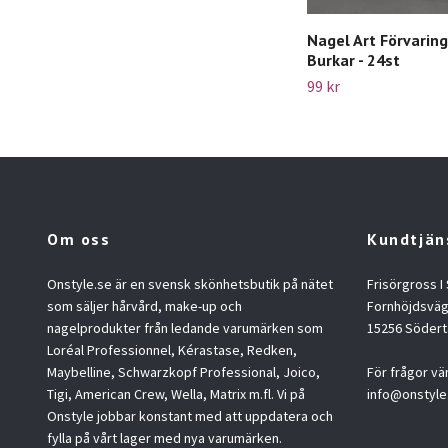
Nagel Art Förvaring
Burkar - 24st
99 kr
Om oss
Kundtjän
Onstyle.se är en svensk skönhetsbutik på nätet
Frisörgross I
som säljer hårvård, make-up och
Fornhöjdsväg
nagelprodukter från ledande varumärken som
15256 Södert
Loréal Professionnel, Kérastase, Redken,
Maybelline, Schwarzkopf Professional, Joico,
För frågor vä
Tigi, American Crew, Wella, Matrix m.fl. Vi på
info@onstyle
Onstyle jobbar konstant med att uppdatera och
fylla på vårt lager med nya varumärken.