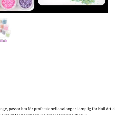
änge, passar bra för professionella salonger.Lämplig för Nail Art 
.Lämplig för hemmabruk eller professionellt bruk.