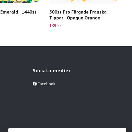
 Emerald - 1440st -
500st Pro Färgade Franska
Che
Tippar - Opaque Orange
Nag
139 kr
115 
Sociala medier
Facebook