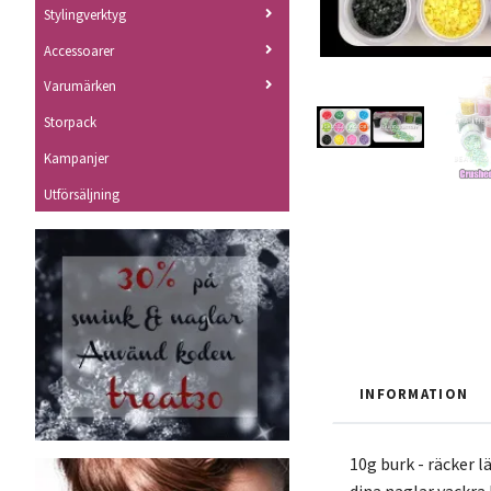
Stylingverktyg
Accessoarer
Varumärken
Storpack
Kampanjer
Utförsäljning
INFORMATION
10g burk - räcker l
dina naglar vackra