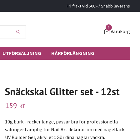
Fri frakt vid 500:- / Snabb leverans
0
Varukorg
UTFÖRSÄLJNING
HÅRFÖRLÄNGNING
Snäckskal Glitter set - 12st
159 kr
10g burk - räcker länge, passar bra för professionella
salonger.Lämplig för Nail Art dekoration med nagellack,
UV Builder Gel, akryl etc.Gör dina naglar vackra.