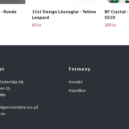
 - Runda
12st Design Lösnaglar - Yellow
BF Crystal -
Leopard
SS10
69 kr
269 kr
st
Fotmeny
 Södertälje AB,
Kontakt
en 25,
Köpvillkor
älje
nligen kontakta oss på
.se
.