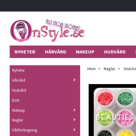
NYHETER
HÅRVÅRD
MAKEUP
HUDVÅRD
Hem
Naglar
Snäcksk
Nyheter
Hårvård
Hudvård
Doft
Makeup
Naglar
Hårförlängning