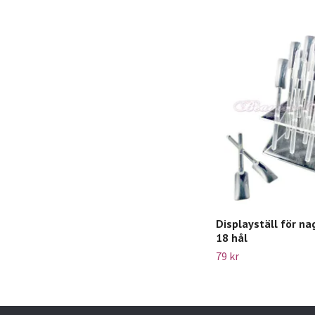
Displayställ för nag
18 hål
79 kr