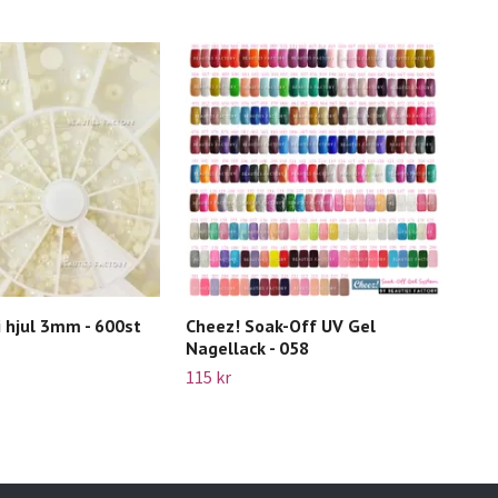
i hjul 3mm - 600st
Cheez! Soak-Off UV Gel
100
Nagellack - 058
119 
115 kr