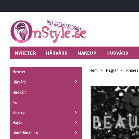
NYHETER
HÅRVÅRD
MAKEUP
HUDVÅRD
Hem
Naglar
Rhines
Nyheter
Hårvård
Hudvård
Doft
Makeup
Naglar
Hårförlängning