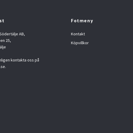
st
Fotmeny
 Södertälje AB,
Kontakt
en 25,
Köpvillkor
älje
nligen kontakta oss på
.se
.