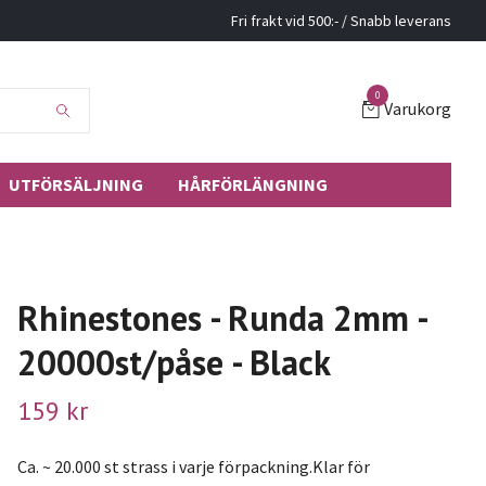
Fri frakt vid 500:- / Snabb leverans
0
Varukorg
UTFÖRSÄLJNING
HÅRFÖRLÄNGNING
Rhinestones - Runda 2mm -
20000st/påse - Black
159 kr
Ca. ~ 20.000 st strass i varje förpackning.Klar för