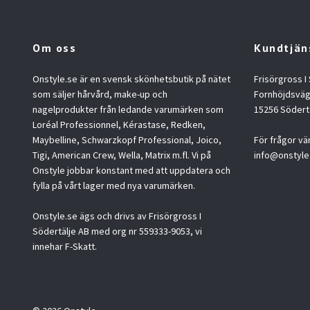
Om oss
Kundtjän
Onstyle.se är en svensk skönhetsbutik på nätet
Frisörgross I
som säljer hårvård, make-up och
Fornhöjdsväg
nagelprodukter från ledande varumärken som
15256 Södert
Loréal Professionnel, Kérastase, Redken,
Maybelline, Schwarzkopf Professional, Joico,
För frågor vä
Tigi, American Crew, Wella, Matrix m.fl. Vi på
info@onstyle
Onstyle jobbar konstant med att uppdatera och
fylla på vårt lager med nya varumärken.
Onstyle.se ägs och drivs av Frisörgross I
Södertälje AB med org nr 559333-9053, vi
innehar F-Skatt.