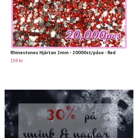
Rhinestones Hjärtan 2mm - 20000st/påse - Red
"
159 kr
1