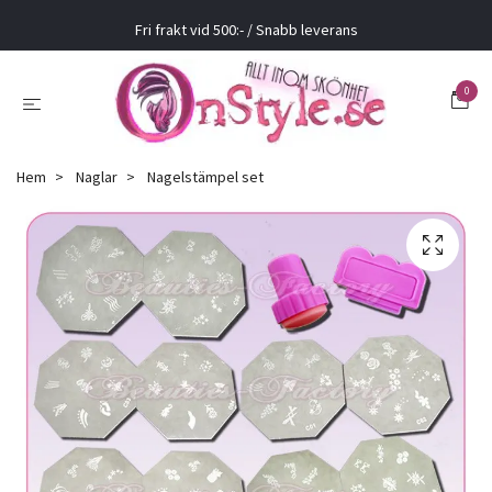
Fri frakt vid 500:- / Snabb leverans
0
Hem
Naglar
Nagelstämpel set