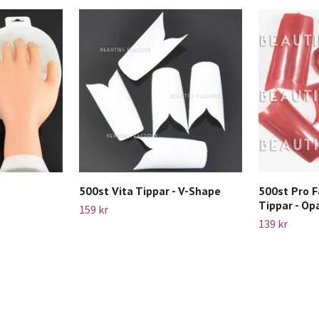
e
500st Vita Tippar - V-Shape
500st Pro 
Tippar - Op
159 kr
139 kr