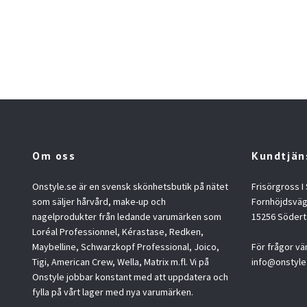
Om oss
Kundtjän
Onstyle.se är en svensk skönhetsbutik på nätet
Frisörgross I
som säljer hårvård, make-up och
Fornhöjdsväg
nagelprodukter från ledande varumärken som
15256 Södert
Loréal Professionnel, Kérastase, Redken,
Maybelline, Schwarzkopf Professional, Joico,
För frågor vä
Tigi, American Crew, Wella, Matrix m.fl. Vi på
info@onstyle
Onstyle jobbar konstant med att uppdatera och
fylla på vårt lager med nya varumärken.