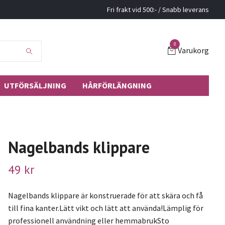
Fri frakt vid 500:- / Snabb leverans
0
Varukorg
UTFÖRSÄLJNING
HÅRFÖRLÄNGNING
Nagelbands klippare
49 kr
Nagelbands klippare är konstruerade för att skära och få
till fina kanter.Lätt vikt och lätt att använda!Lämplig för
professionell användning eller hemmabrukSto