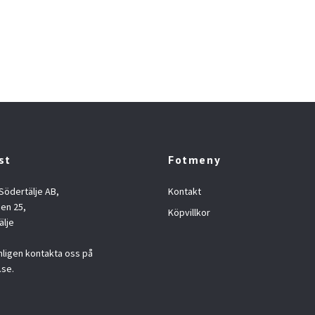
st
Fotmeny
 Södertälje AB,
Kontakt
en 25,
Köpvillkor
älje
nligen kontakta oss på
.se
.