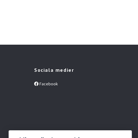
Chi
Lov
Slut 
Sociala medier
Facebook