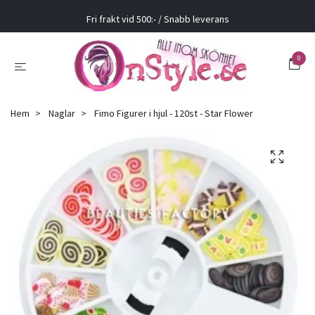
Fri frakt vid 500:- / Snabb leverans
0
Hem
Naglar
Fimo Figurer i hjul - 120st - Star Flower