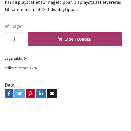
här displaystället för nageltippar. Displaystället levereras
tillsammans med 18st displaytippar.
I lager.
LÄGG I KORGEN
Lagersaldo:
5
Artikelnummer:
#274
Dela