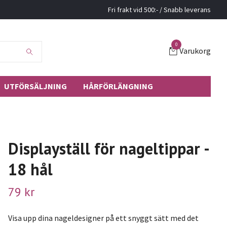
Fri frakt vid 500:- / Snabb leverans
0
Varukorg
UTFÖRSÄLJNING
HÅRFÖRLÄNGNING
Displayställ för nageltippar -
18 hål
79 kr
Visa upp dina nageldesigner på ett snyggt sätt med det