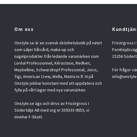
Om oss
Kundtjän
Onstyle.se är en svensk skönhetsbutik på nätet
Frisörgross I
som säljer hårvård, make-up och
Fornhöjdsväg
nagelprodukter från ledande varumärken som
15256 Södert
Loréal Professionnel, Kérastase, Redken,
Maybelline, Schwarzkopf Professional, Joico,
För frågor vä
Tigi, American Crew, Wella, Matrix m.fl. Vi på
info@onstyle
Onstyle jobbar konstant med att uppdatera och
fylla på vårt lager med nya varumärken.
Onstyle.se ägs och drivs av Frisörgross I
Södertälje AB med org nr 559333-9053, vi
innehar F-Skatt.