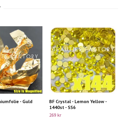
iumfolie - Guld
BF Crystal - Lemon Yellow -
70s
1440st - SS6
- Bl
269 kr
109 