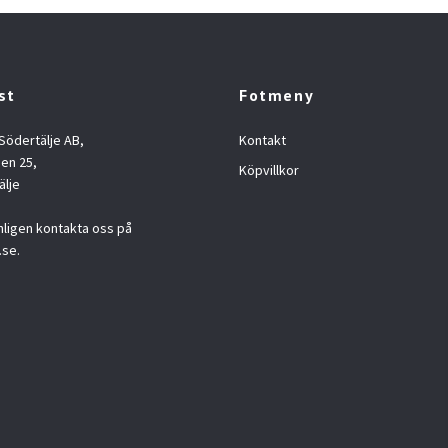
st
Fotmeny
 Södertälje AB,
Kontakt
en 25,
Köpvillkor
älje
nligen kontakta oss på
.se
.