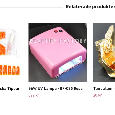
ska Tippar i
36W UV Lampa - BF-085 Rosa
Tunt alumin
699 kr
20 kr