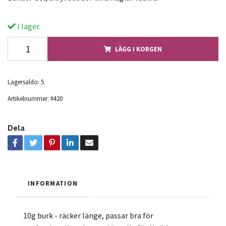
I lager.
LÄGG I KORGEN
Lagersaldo:
5
Artikelnummer:
#420
Dela
INFORMATION
10g burk - räcker länge, passar bra för