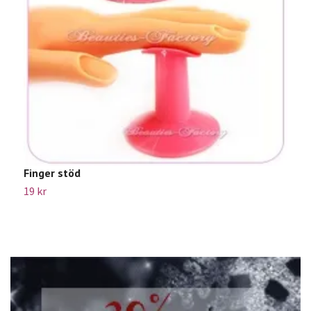
P
Finger stöd
4
19 kr