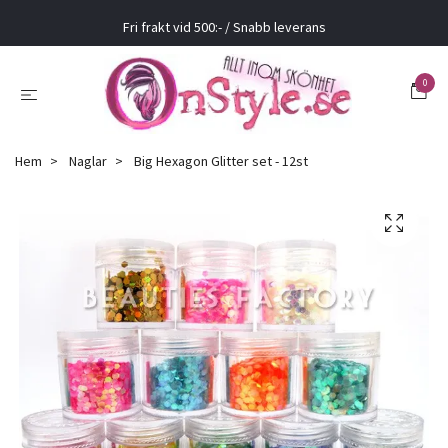
Fri frakt vid 500:- / Snabb leverans
0
Hem
Naglar
Big Hexagon Glitter set - 12st