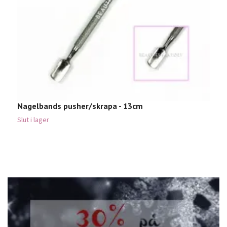
Nagelbands pusher/skrapa - 13cm
S
C
Slut i lager
5