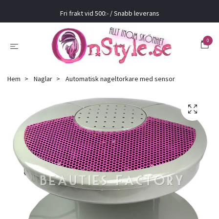
Fri frakt vid 500:- / Snabb leverans
0
Hem
Naglar
Automatisk nageltorkare med sensor