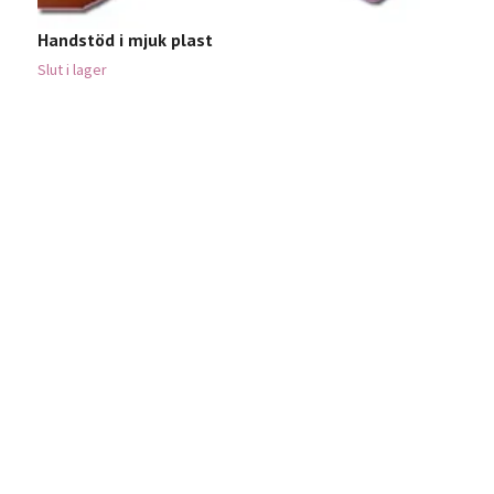
Handstöd i mjuk plast
Slut i lager
A
6