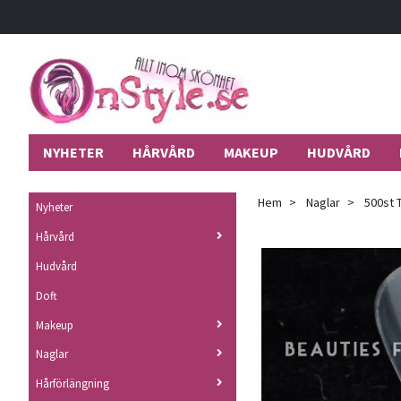
NYHETER
HÅRVÅRD
MAKEUP
HUDVÅRD
Hem
Naglar
500st T
Nyheter
Hårvård
Hudvård
Doft
Makeup
Naglar
Hårförlängning