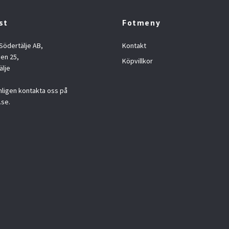
st
Fotmeny
 Södertälje AB,
Kontakt
en 25,
Köpvillkor
älje
nligen kontakta oss på
.se
.