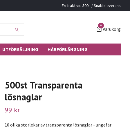
Fri frakt vid 500:- / Snabb leverans
0
Varukorg
UTFÖRSÄLJNING
HÅRFÖRLÄNGNING
500st Transparenta
lösnaglar
99 kr
10 olika storlekar av transparenta lösnaglar - ungefär