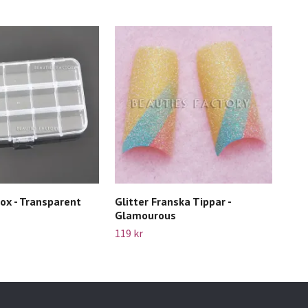
ox - Transparent
Glitter Franska Tippar -
70s
Glamourous
- O
119 kr
109 