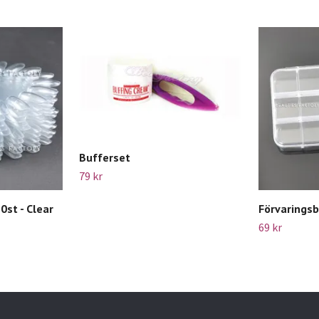
Bufferset
79 kr
10st - Clear
Förvaringsb
69 kr