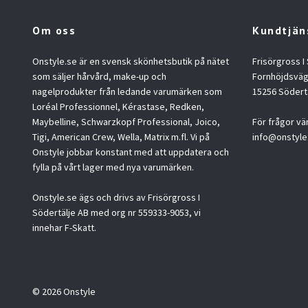
Om oss
Kundtjän
Onstyle.se är en svensk skönhetsbutik på nätet
Frisörgross I
som säljer hårvård, make-up och
Fornhöjdsväg
nagelprodukter från ledande varumärken som
15256 Södert
Loréal Professionnel, Kérastase, Redken,
Maybelline, Schwarzkopf Professional, Joico,
För frågor vä
Tigi, American Crew, Wella, Matrix m.fl. Vi på
info@onstyle
Onstyle jobbar konstant med att uppdatera och
fylla på vårt lager med nya varumärken.
Onstyle.se ägs och drivs av Frisörgross I
Södertälje AB med org nr 559333-9053, vi
innehar F-Skatt.
© 2026 Onstyle