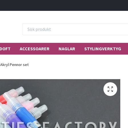
DOFT
ACCESSOARER
NAGLAR
STYLINGVERKTYG
Akryl Pennor set