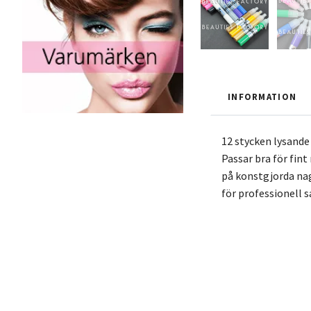
INFORMATION
12 stycken lysande o
Passar bra för fin
på konstgjorda nag
för professionell 