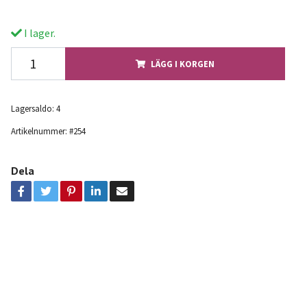
I lager.
LÄGG I KORGEN
Lagersaldo:
4
Artikelnummer:
#254
Dela