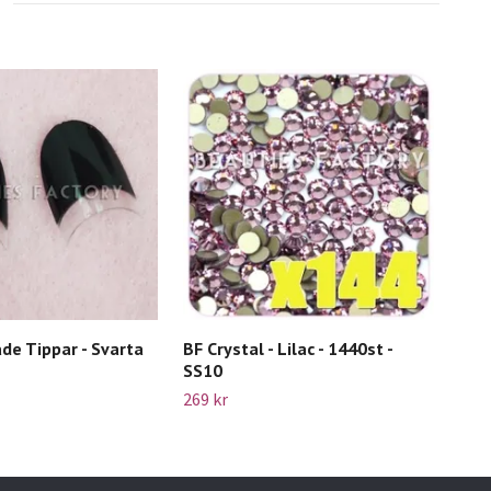
de Tippar - Svarta
BF Crystal - Lilac - 1440st -
BF C
SS10
144
269 kr
269 