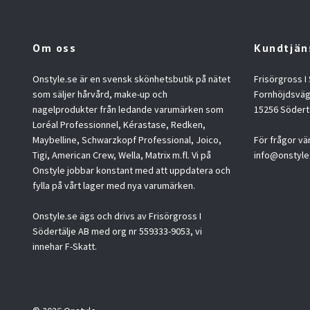
Om oss
Kundtjän
Onstyle.se är en svensk skönhetsbutik på nätet
Frisörgross I
som säljer hårvård, make-up och
Fornhöjdsväg
nagelprodukter från ledande varumärken som
15256 Södert
Loréal Professionnel, Kérastase, Redken,
Maybelline, Schwarzkopf Professional, Joico,
För frågor vä
Tigi, American Crew, Wella, Matrix m.fl. Vi på
info@onstyle
Onstyle jobbar konstant med att uppdatera och
fylla på vårt lager med nya varumärken.
Onstyle.se ägs och drivs av Frisörgross I
Södertälje AB med org nr 559333-9053, vi
innehar F-Skatt.