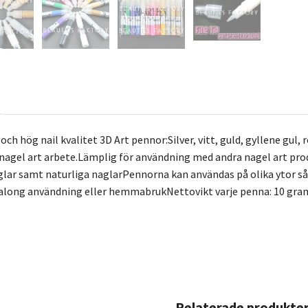
ch hög nail kvalitet 3D Art pennor:Silver, vitt, guld, gyllene gul, röd
t nagel art arbete.Lämplig för användning med andra nagel art pro
lar samt naturliga naglarPennorna kan användas på olika ytor sås
salong användning eller hemmabrukNettovikt varje penna: 10 gra