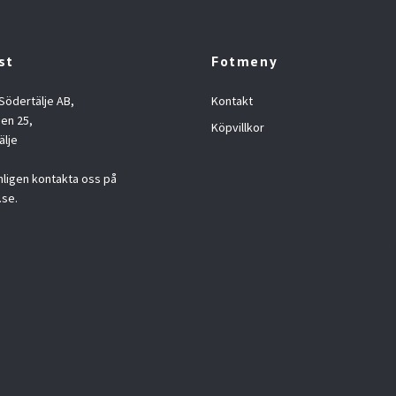
st
Fotmeny
 Södertälje AB,
Kontakt
en 25,
Köpvillkor
älje
nligen kontakta oss på
.se
.