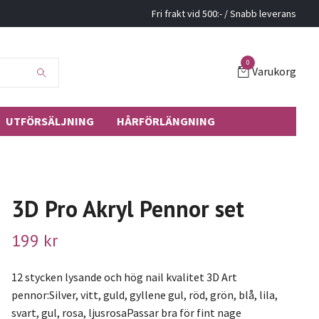
Fri frakt vid 500:- / Snabb leverans
0
Varukorg
UTFÖRSÄLJNING
HÅRFÖRLÄNGNING
3D Pro Akryl Pennor set
199 kr
12 stycken lysande och hög nail kvalitet 3D Art
pennor:Silver, vitt, guld, gyllene gul, röd, grön, blå, lila,
svart, gul, rosa, ljusrosaPassar bra för fint nage