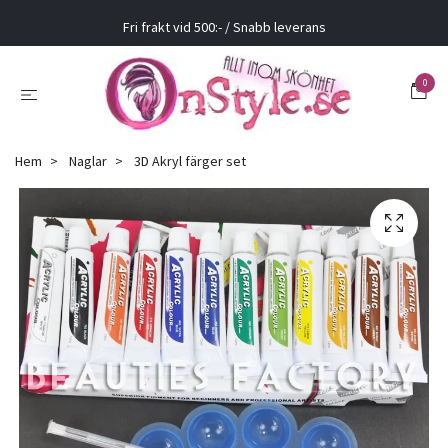
Fri frakt vid 500:- / Snabb leverans
0
Hem
Naglar
3D Akryl färger set