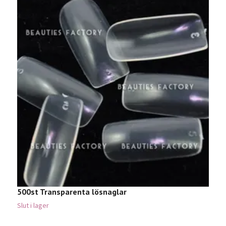
500st Transparenta lösnaglar
C
6
Slut i lager