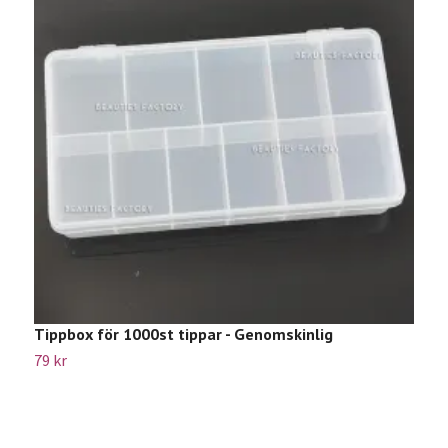
Tippbox för 1000st tippar - Genomskinlig
A
79 kr
4