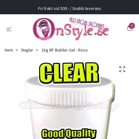
Fri frakt vid 500:- / Snabb leverans
0
Hem
Naglar
1kg BF Builder Gel - Rosa