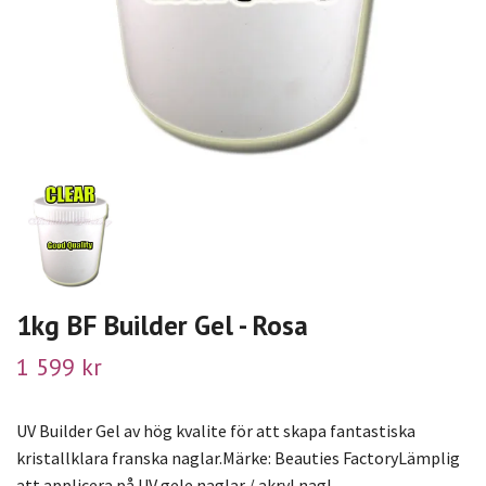
1kg BF Builder Gel - Rosa
1 599 kr
UV Builder Gel av hög kvalite för att skapa fantastiska
kristallklara franska naglar.Märke: Beauties FactoryLämplig
att applicera på UV gele naglar / akryl nagl