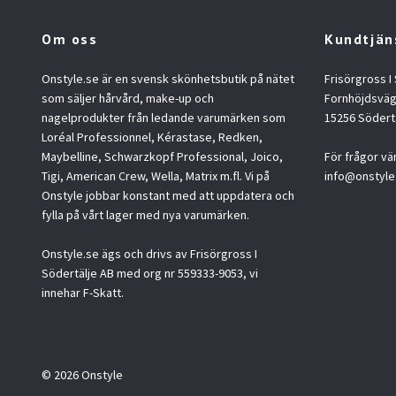
Om oss
Kundtjän
Onstyle.se är en svensk skönhetsbutik på nätet
Frisörgross I
som säljer hårvård, make-up och
Fornhöjdsväg
nagelprodukter från ledande varumärken som
15256 Södert
Loréal Professionnel, Kérastase, Redken,
Maybelline, Schwarzkopf Professional, Joico,
För frågor vä
Tigi, American Crew, Wella, Matrix m.fl. Vi på
info@onstyle
Onstyle jobbar konstant med att uppdatera och
fylla på vårt lager med nya varumärken.
Onstyle.se ägs och drivs av Frisörgross I
Södertälje AB med org nr 559333-9053, vi
innehar F-Skatt.
© 2026 Onstyle