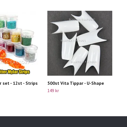
 set - 12st - Strips
500st Vita Tippar - U-Shape
Chi
Sha
149 kr
65 k