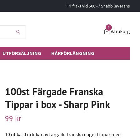
Fri frakt vid 500:- / Snabb leverans
0
Varukorg
UTFÖRSÄLJNING
HÅRFÖRLÄNGNING
100st Färgade Franska
Tippar i box - Sharp Pink
99 kr
10 olika storlekar av färgade franska nagel tippar med