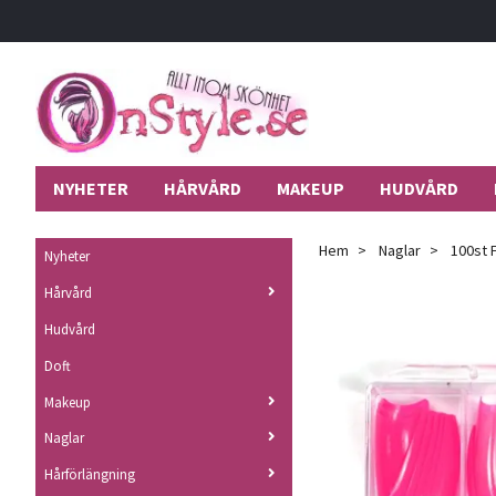
NYHETER
HÅRVÅRD
MAKEUP
HUDVÅRD
Hem
Naglar
100st F
Nyheter
Hårvård
Hudvård
Doft
Makeup
Naglar
Hårförlängning