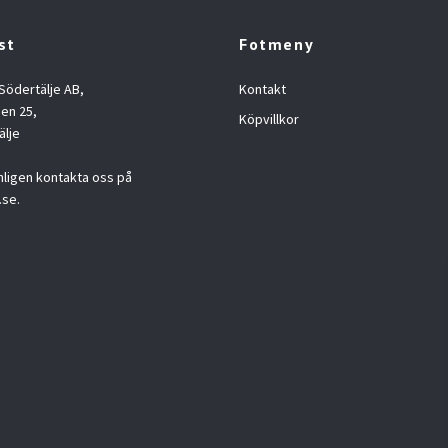
st
Fotmeny
 Södertälje AB,
Kontakt
en 25,
Köpvillkor
älje
nligen kontakta oss på
.se
.