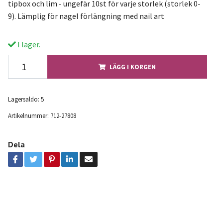
tipbox och lim - ungefär 10st för varje storlek (storlek 0-
9). Lämplig för nagel förlängning med nail art
I lager.
LÄGG I KORGEN
Lagersaldo:
5
Artikelnummer:
712-27808
Dela