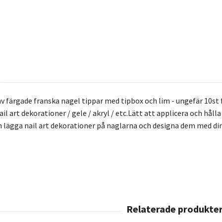
av färgade franska nagel tippar med tipbox och lim - ungefär 10st f
l art dekorationer / gele / akryl / etc.Lätt att applicera och håll
ägga nail art dekorationer på naglarna och designa dem med din