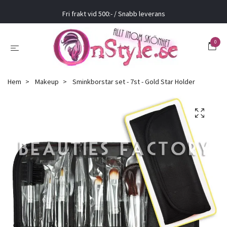
Fri frakt vid 500:- / Snabb leverans
0
Hem
Makeup
Sminkborstar set - 7st - Gold Star Holder