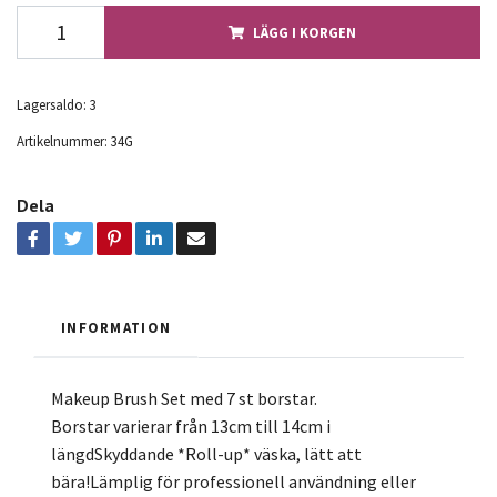
LÄGG I KORGEN
Lagersaldo:
3
Artikelnummer:
34G
Dela
INFORMATION
Makeup Brush Set med 7 st borstar.
Borstar varierar från 13cm till 14cm i
längdSkyddande *Roll-up* väska, lätt att
bära!Lämplig för professionell användning eller