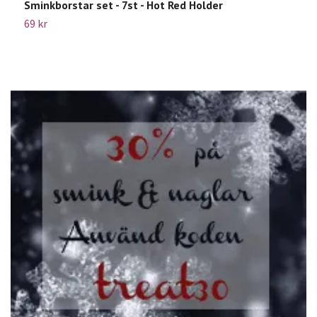
Sminkborstar set - 7st - Hot Red Holder
B
69 kr
2