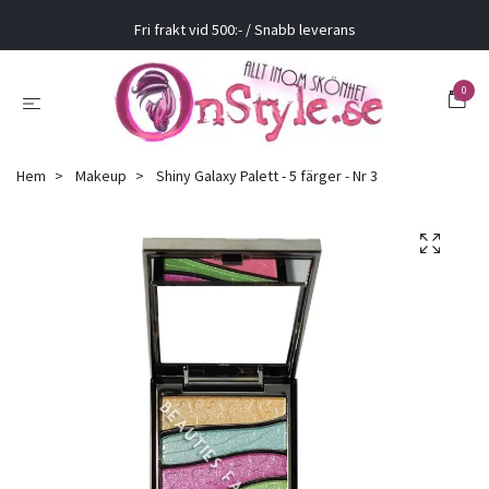
Fri frakt vid 500:- / Snabb leverans
0
Hem
Makeup
Shiny Galaxy Palett - 5 färger - Nr 3