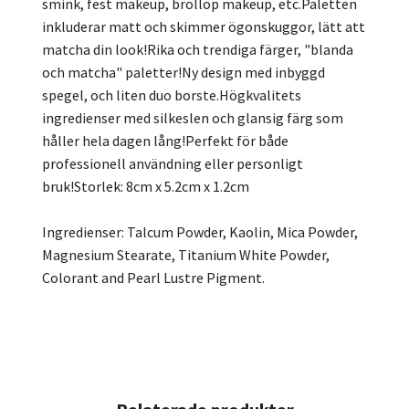
smink, fest makeup, bröllop makeup, etc.Paletten
inkluderar matt och skimmer ögonskuggor, lätt att
matcha din look!Rika och trendiga färger, "blanda
och matcha" paletter!Ny design med inbyggd
spegel, och liten duo borste.Högkvalitets
ingredienser med silkeslen och glansig färg som
håller hela dagen lång!Perfekt för både
professionell användning eller personligt
bruk!Storlek: 8cm x 5.2cm x 1.2cm
Ingredienser: Talcum Powder, Kaolin, Mica Powder,
Magnesium Stearate, Titanium White Powder,
Colorant and Pearl Lustre Pigment.