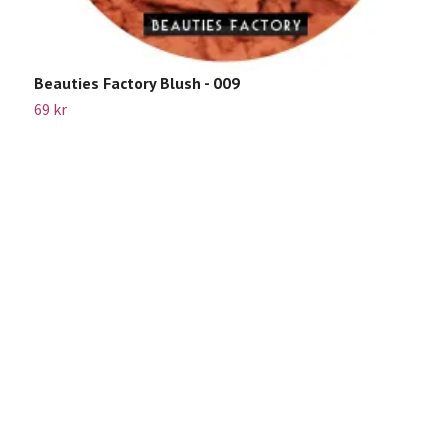
Beauties Factory Blush - 009
B
69 kr
7