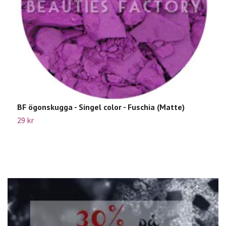
BF ögonskugga - Singel color - Fuschia (Matte)
B
A
29 kr
1