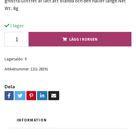
gnistra.Glittret är lätt att blanda och den håller länge.Net
Wt:. 8g
I lager.
LÄGG I KORGEN
Lagersaldo:
9
Artikelnummer:
1211-28391
Dela
INFORMATION