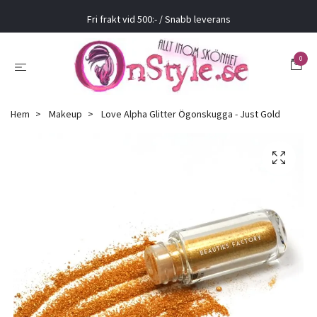
Fri frakt vid 500:- / Snabb leverans
0
Hem
Makeup
Love Alpha Glitter Ögonskugga - Just Gold