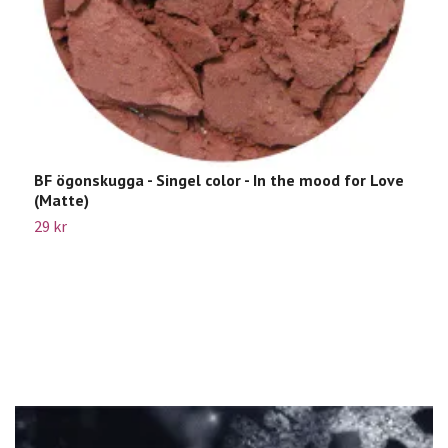
BF ögonskugga - Singel color - In the mood for Love
B
(Matte)
1
29 kr