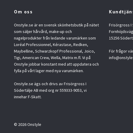
Om oss
Kundtjän
Onstyle.se är en svensk skönhetsbutik på nätet
Frisörgross I
som säljer hårvård, make-up och
Fornhöjdsväg
nagelprodukter från ledande varumärken som
15256 Södert
Loréal Professionnel, Kérastase, Redken,
Maybelline, Schwarzkopf Professional, Joico,
För frågor vä
Tigi, American Crew, Wella, Matrix m.fl. Vi på
info@onstyle
Onstyle jobbar konstant med att uppdatera och
fylla på vårt lager med nya varumärken.
Onstyle.se ägs och drivs av Frisörgross I
Södertälje AB med org nr 559333-9053, vi
innehar F-Skatt.
© 2026 Onstyle