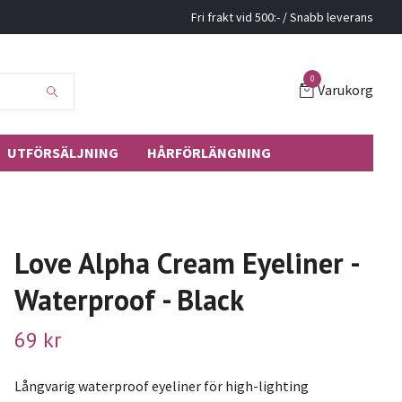
Fri frakt vid 500:- / Snabb leverans
0
Varukorg
UTFÖRSÄLJNING
HÅRFÖRLÄNGNING
Love Alpha Cream Eyeliner -
Waterproof - Black
69 kr
Långvarig waterproof eyeliner för high-lighting