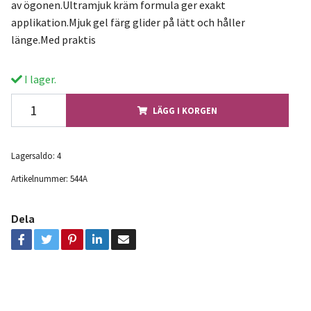
av ögonen.Ultramjuk kräm formula ger exakt
applikation.Mjuk gel färg glider på lätt och håller
länge.Med praktis
I lager.
LÄGG I KORGEN
Lagersaldo:
4
Artikelnummer:
544A
Dela