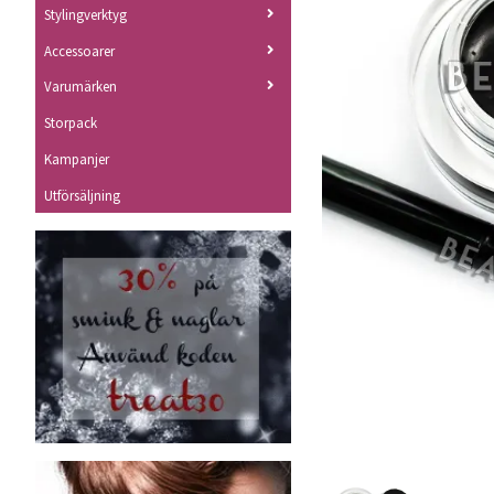
Stylingverktyg
Accessoarer
Varumärken
Storpack
Kampanjer
Utförsäljning