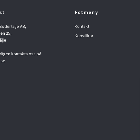
st
Fotmeny
 Södertälje AB,
Kontakt
en 25,
Köpvillkor
älje
nligen kontakta oss på
.se
.