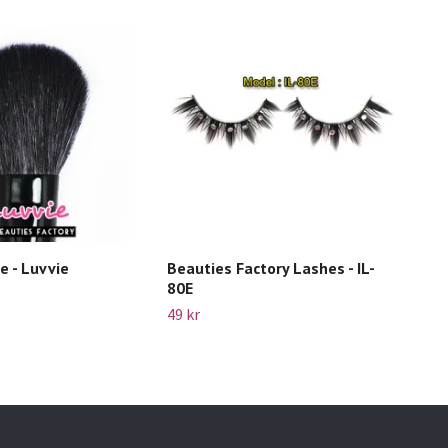
e - Luvvie
Beauties Factory Lashes - IL-
Beau
80E
09E
49 kr
49 k