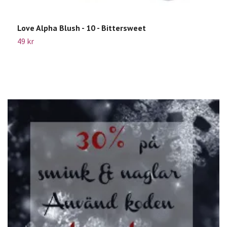
Love Alpha Blush - 10 - Bittersweet
L
49 kr
5