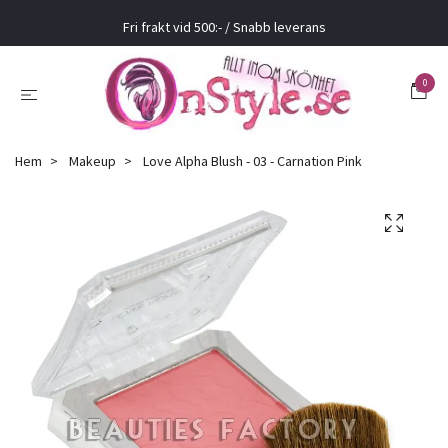
Fri frakt vid 500:- / Snabb leverans
0
Hem
Makeup
Love Alpha Blush - 03 - Carnation Pink