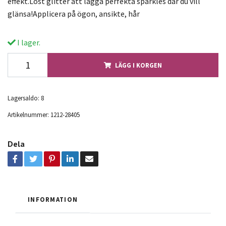
effekt.Löst glitter att lägga perfekta sparkles där du vill
glänsa!Applicera på ögon, ansikte, hår
I lager.
LÄGG I KORGEN
Lagersaldo:
8
Artikelnummer:
1212-28405
Dela
INFORMATION