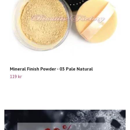
Mineral Finish Powder - 03 Pale Natural
B
P
119 kr
2