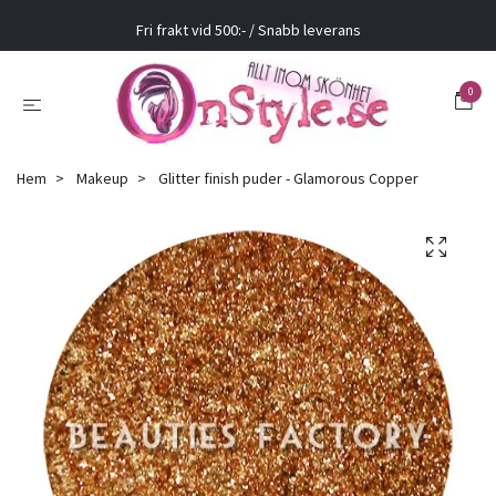
Fri frakt vid 500:- / Snabb leverans
0
Hem
Makeup
Glitter finish puder - Glamorous Copper