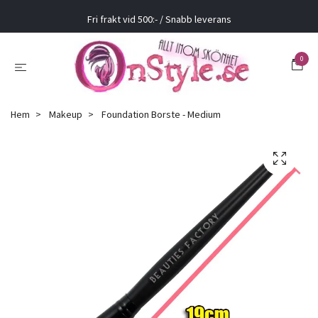
Fri frakt vid 500:- / Snabb leverans
0
Hem
Makeup
Foundation Borste - Medium