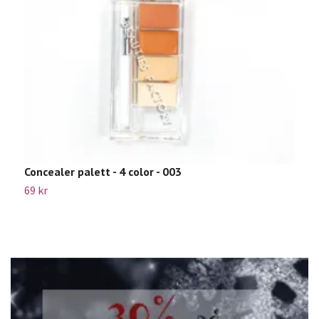
Concealer palett - 4 color - 003
B
69 kr
2