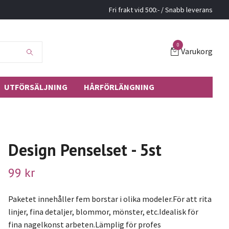
Fri frakt vid 500:- / Snabb leverans
0
Varukorg
UTFÖRSÄLJNING
HÅRFÖRLÄNGNING
Design Penselset - 5st
99 kr
Paketet innehåller fem borstar i olika modeler.För att rita
linjer, fina detaljer, blommor, mönster, etc.Idealisk för
fina nagelkonst arbeten.Lämplig för profes