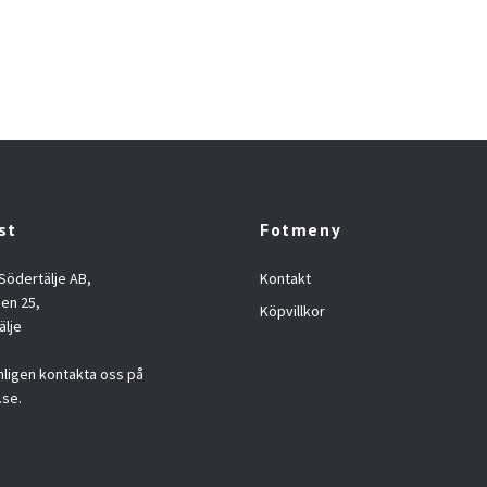
st
Fotmeny
 Södertälje AB,
Kontakt
en 25,
Köpvillkor
älje
nligen kontakta oss på
.se
.