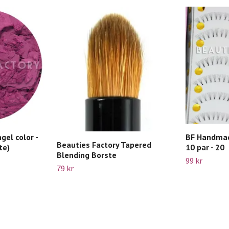
gel color -
BF Handmad
Beauties Factory Tapered
te)
10 par - 20
Blending Borste
99 kr
79 kr