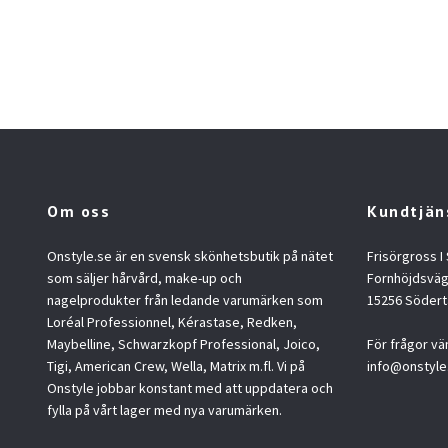
Om oss
Kundtjän
Onstyle.se är en svensk skönhetsbutik på nätet
Frisörgross I
som säljer hårvård, make-up och
Fornhöjdsväg
nagelprodukter från ledande varumärken som
15256 Södert
Loréal Professionnel, Kérastase, Redken,
Maybelline, Schwarzkopf Professional, Joico,
För frågor vä
Tigi, American Crew, Wella, Matrix m.fl. Vi på
info@onstyle
Onstyle jobbar konstant med att uppdatera och
fylla på vårt lager med nya varumärken.