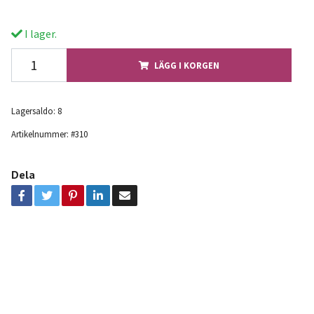
I lager.
LÄGG I KORGEN
Lagersaldo:
8
Artikelnummer:
#310
Dela