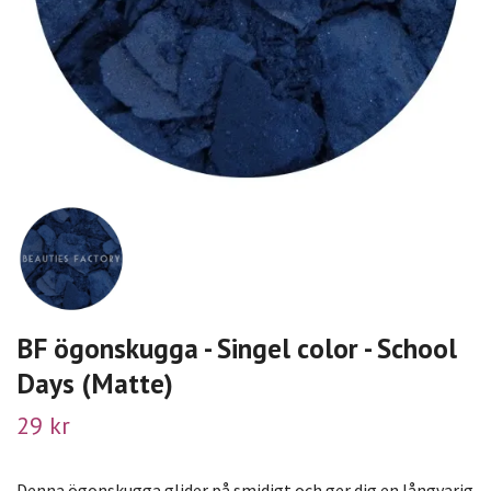
BF ögonskugga - Singel color - School
Days (Matte)
29 kr
Denna ögonskugga glider på smidigt och ger dig en långvarig