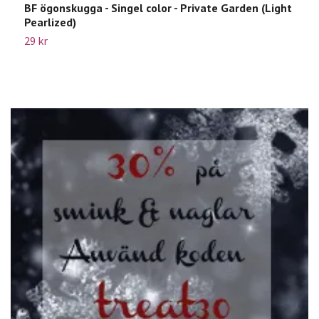
BF ögonskugga - Singel color - Private Garden (Light
B
Pearlized)
2
29 kr