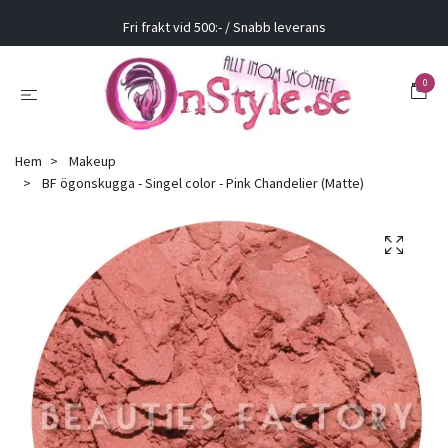
Fri frakt vid 500:- / Snabb leverans
0
Hem
Makeup
BF ögonskugga - Singel color - Pink Chandelier (Matte)