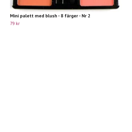
B
2
Mini palett med blush - 8 färger - Nr 2
79 kr