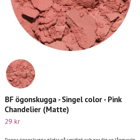
BF ögonskugga - Singel color - Pink
Chandelier (Matte)
29 kr
Denna ögonskugga glider på smidigt och ger dig en långvarig