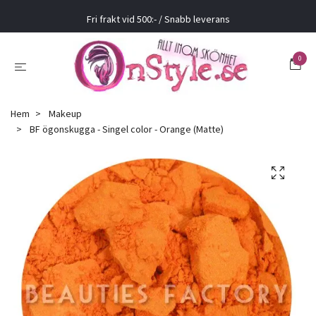
Fri frakt vid 500:- / Snabb leverans
0
Hem
Makeup
BF ögonskugga - Singel color - Orange (Matte)