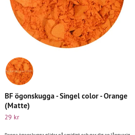
BF ögonskugga - Singel color - Orange
(Matte)
29 kr
Denna ögonskugga glider på smidigt och ger dig en långvarig