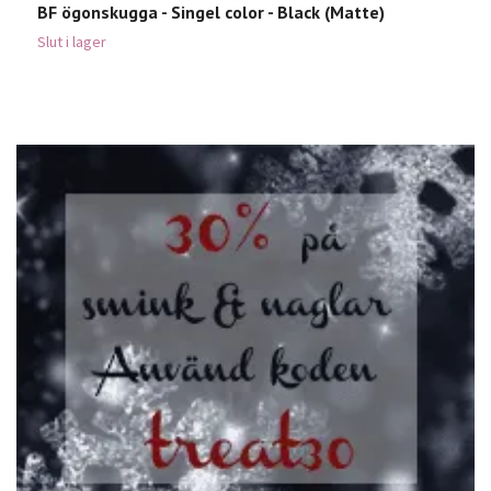
BF ögonskugga - Singel color - Black (Matte)
B
2
Slut i lager