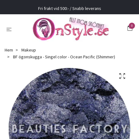
Fri frakt vid 500:- / Snabb leverans
0
Hem
Makeup
BF ögonskugga - Singel color - Ocean Pacific (Shimmer)