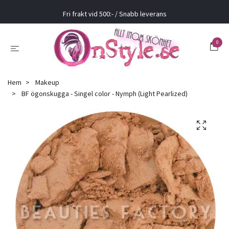
Fri frakt vid 500:- / Snabb leverans
0
Hem
Makeup
BF ögonskugga - Singel color - Nymph (Light Pearlized)