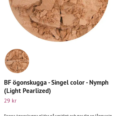
BF ögonskugga - Singel color - Nymph
(Light Pearlized)
29 kr
Denna ögonskugga glider på smidigt och ger dig en långvarig