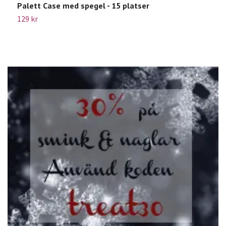
Palett Case med spegel - 15 platser
B
129 kr
2