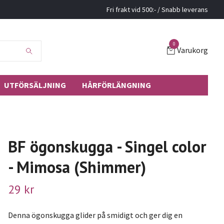
Fri frakt vid 500:- / Snabb leverans
0
Varukorg
UTFÖRSÄLJNING
HÅRFÖRLÄNGNING
BF ögonskugga - Singel color
- Mimosa (Shimmer)
29 kr
Denna ögonskugga glider på smidigt och ger dig en