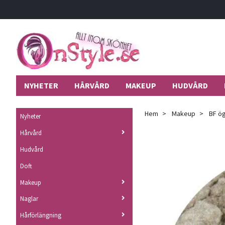
NYHETER
HÅRVÅRD
MAKEUP
HUDVÅRD
Hem
Makeup
BF ög
Nyheter
Hårvård
Hudvård
Doft
Makeup
Naglar
Hårförlängning