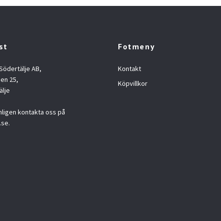
st
Fotmeny
 Södertälje AB,
Kontakt
en 25,
Köpvillkor
älje
nligen kontakta oss på
.se
.