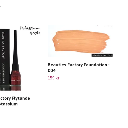
Beauties Factory Foundation -
004
159 kr
ctory Flytande
Bea
Potassium
023
79 k