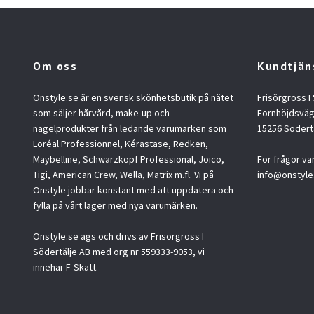
Om oss
Kundtjän
Onstyle.se är en svensk skönhetsbutik på nätet
Frisörgross I
som säljer hårvård, make-up och
Fornhöjdsväg
nagelprodukter från ledande varumärken som
15256 Södert
Loréal Professionnel, Kérastase, Redken,
Maybelline, Schwarzkopf Professional, Joico,
För frågor vä
Tigi, American Crew, Wella, Matrix m.fl. Vi på
info@onstyle
Onstyle jobbar konstant med att uppdatera och
fylla på vårt lager med nya varumärken.
Onstyle.se ägs och drivs av Frisörgross I
Södertälje AB med org nr 559333-9053, vi
innehar F-Skatt.