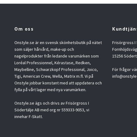
Om oss
Kundtjän
Onstyle.se är en svensk skönhetsbutik på nätet
Frisörgross I
som säljer hårvård, make-up och
Fornhöjdsväg
nagelprodukter från ledande varumärken som
15256 Södert
Loréal Professionnel, Kérastase, Redken,
Maybelline, Schwarzkopf Professional, Joico,
För frågor vä
Tigi, American Crew, Wella, Matrix m.fl. Vi på
info@onstyle
Onstyle jobbar konstant med att uppdatera och
fylla på vårt lager med nya varumärken.
Onstyle.se ägs och drivs av Frisörgross I
Södertälje AB med org nr 559333-9053, vi
innehar F-Skatt.