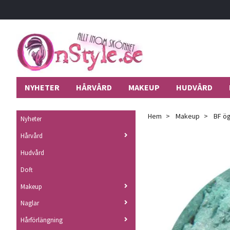
NYHETER
HÅRVÅRD
MAKEUP
HUDVÅRD
Hem
Makeup
BF ög
Nyheter
Hårvård
Hudvård
Doft
Makeup
Naglar
Hårförlängning