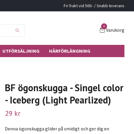
Fri frakt vid 500:- / Snabb leverans
0
Varukorg
UTFÖRSÄLJNING
HÅRFÖRLÄNGNING
BF ögonskugga - Singel color
- Iceberg (Light Pearlized)
29 kr
Denna ögonskugga glider på smidigt och ger dig en