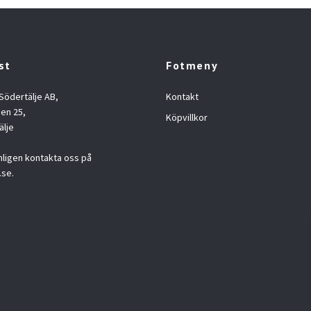
st
Fotmeny
 Södertälje AB,
Kontakt
en 25,
Köpvillkor
älje
nligen kontakta oss på
.se
.