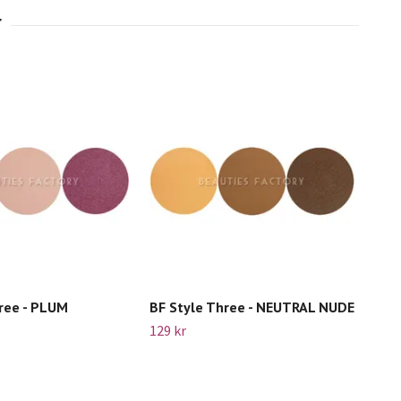
ree - PLUM
BF Style Three - NEUTRAL NUDE
Beau
15-
129 kr
89 k