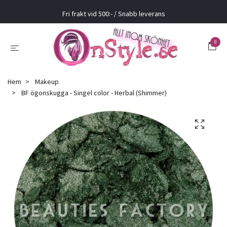
Fri frakt vid 500:- / Snabb leverans
0
Hem
Makeup
BF ögonskugga - Singel color - Herbal (Shimmer)