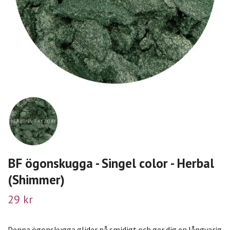
BF ögonskugga - Singel color - Herbal
(Shimmer)
29 kr
Denna ögonskugga glider på smidigt och ger dig en långvarig