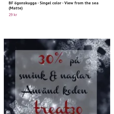
BF ögonskugga - Singel color - View from the sea
B
(Matte)
1
29 kr