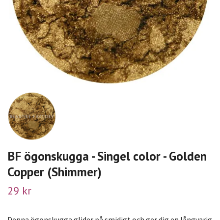
BF ögonskugga - Singel color - Golden
Copper (Shimmer)
29 kr
Denna ögonskugga glider på smidigt och ger dig en långvarig