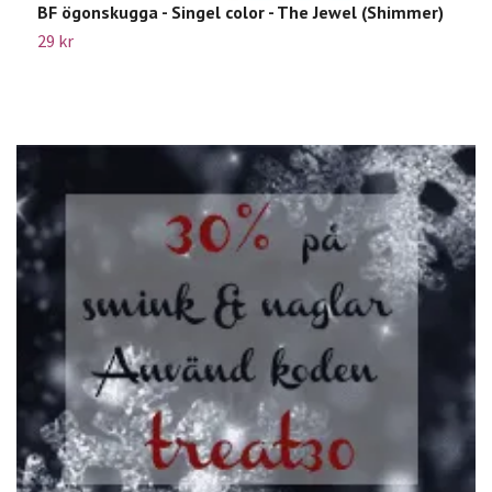
BF ögonskugga - Singel color - The Jewel (Shimmer)
L
29 kr
4