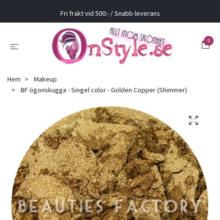
Fri frakt vid 500:- / Snabb leverans
0
Hem
Makeup
BF ögonskugga - Singel color - Golden Copper (Shimmer)