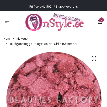
Fri frakt vid 500:- / Snabb leverans
0
Hem
Makeup
BF ögonskugga - Singel color - Girlie (Shimmer)