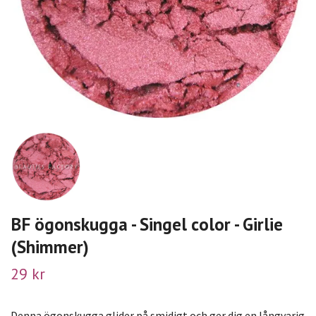
BF ögonskugga - Singel color - Girlie
(Shimmer)
29 kr
Denna ögonskugga glider på smidigt och ger dig en långvarig