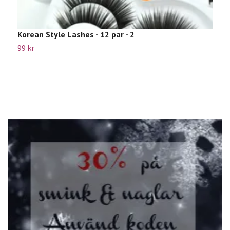
P
8
Korean Style Lashes - 12 par - 2
99 kr