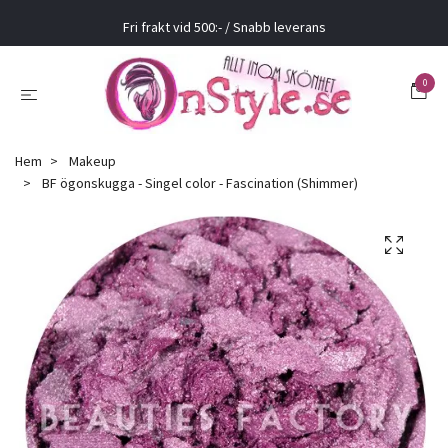
Fri frakt vid 500:- / Snabb leverans
0
Hem
Makeup
BF ögonskugga - Singel color - Fascination (Shimmer)