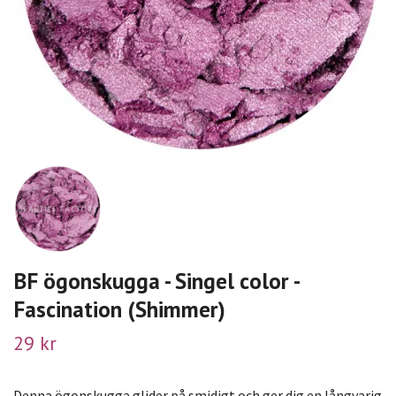
BF ögonskugga - Singel color -
Fascination (Shimmer)
29 kr
Denna ögonskugga glider på smidigt och ger dig en långvarig