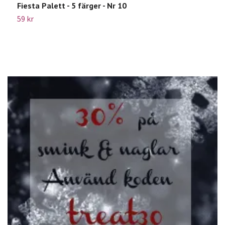
Fiesta Palett - 5 färger - Nr 10
B
59 kr
2