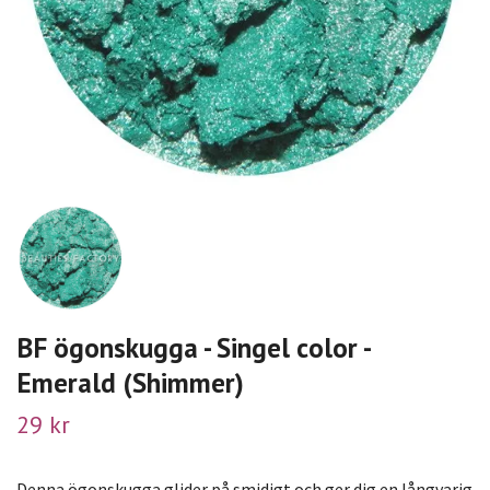
BF ögonskugga - Singel color -
Emerald (Shimmer)
29 kr
Denna ögonskugga glider på smidigt och ger dig en långvarig