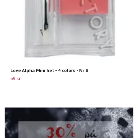
M
6
Love Alpha Mini Set - 4 colors - Nr 8
69 kr